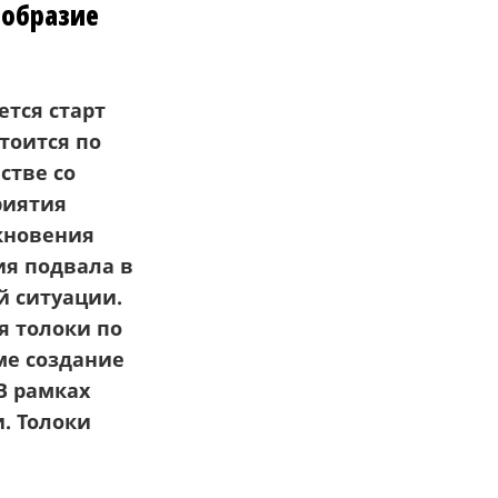
ообразие
ется старт
стоится
по
стве со
риятия
кновения
ия подвал
а
в
й ситуации
.
я толоки по
ме создание
В рамках
. Толоки