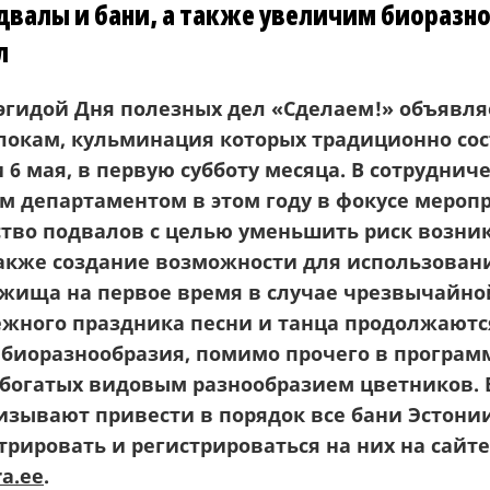
двалы и бани, а также увеличим биоразн
л
эгидой Дня полезных дел «Сделаем!» объявля
локам, кульминация которых традиционно со
и
6 мая, в первую субботу месяца
.
В сотрудниче
м департаментом в этом году в фокусе мероп
ство подвалов с целью уменьшить риск возни
акже созда
ние
возможност
и
для использован
бежища
на первое время
в случае чрезвычайно
ежного праздника песни и танца продолжаютс
биоразнообразия, помимо прочего в програм
 богатых видовым разнообразием цветников. 
изывают привести в порядок все бани Эстонии
рировать и регистрироваться на них на сайте
a.ee
.