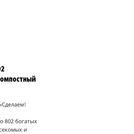
02
 компостный
«Сделаем!
о 802 богатых
асекомых и