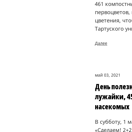
461 компостн
первоцветов,
цветения, чт
Тартуского ун
Далее
май 03, 2021
День полезн
лужайки, 4
насекомых
В субботу, 1 
«Сделаем! 2+2