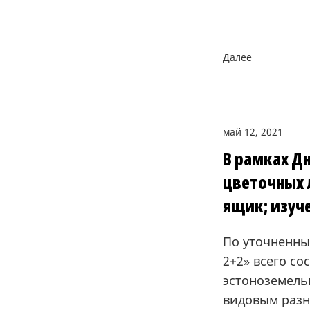
Далее
май 12, 2021
В рамках Дн
цветочных 
ящик; изуч
По уточненны
2+2» всего со
эстоноземель
видовым разн