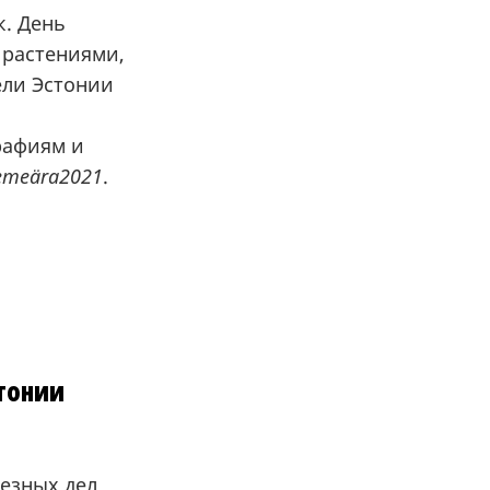
к. День
 растениями,
ели Эстонии
рафиям и
emeära2021
.
стонии
лезных дел