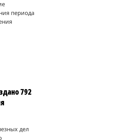
ие
ания периода
ения
оздано 792
ля
лезных дел
о