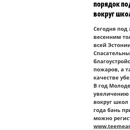
порядок по
вокруг шко
Сегодня под 
весенним то
всей Эстони
Спасательны
благоустрой
пожаров, а т
качестве у
В год Молод
увеличению 
вокруг школ
года бань пр
можно регист
www.teemear