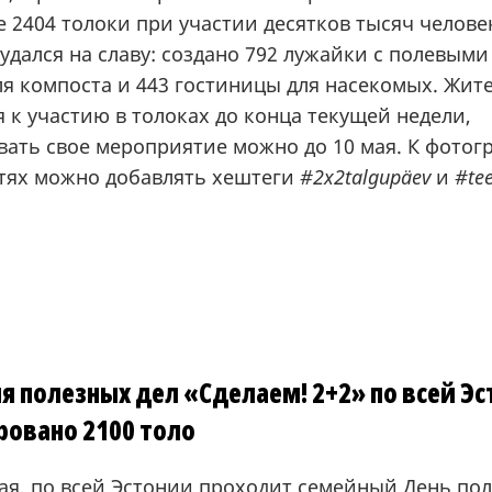
 2404 толоки при участии десятков тысяч челове
удался на славу: создано 792 лужайки с полевыми
ля компоста и 443 гостиницы для насекомых. Жит
 к участию в толоках до конца текущей недели,
вать свое мероприятие можно до 10 мая. К фотог
етях можно добавлять хештеги
#2x2talgupäev
и
#te
я полезных дел «Сделаем! 2+2» по всей Э
ровано 2100 толо
мая, по всей Эстонии проходит семейный День по