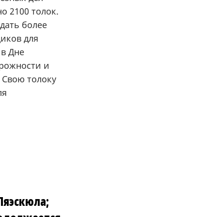
о 2100 толок.
дать более
иков для
 в Дне
орожности и
 Свою толоку
ля
Пяэскюла;