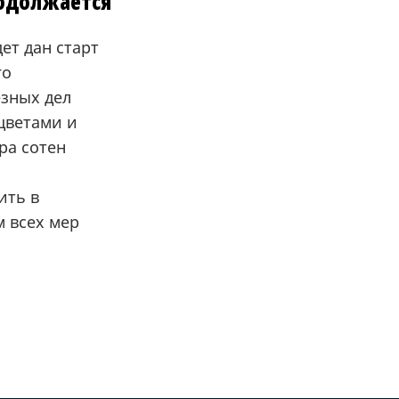
родолжается
ет дан старт
го
езных дел
цветами и
ра сотен
ить в
 всех мер