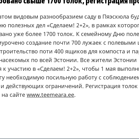
ровано свыше 1700 толок, регистрация п
атом видовым разнообразием саду в Пяэскюла буд
ю полезных дел «Сделаем! 2+2», в рамках которо
вано уже более 1700 толок. К семейному Дню пол
риурочено создание почти 700 лужаек с полевыми 
троительство поти 400 ящиков для компоста и па
 насекомых по всей Эстонии. Все жители Эстонии
к участию в «Сделаем! 2+2», чтобы 1 мая выполн
гу необходимую посильную работу с соблюдением
 и действующих ограничений. Регистрация толок
 на сайте
www.teemeara.ee
.