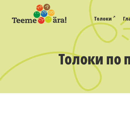
Толоки
Гл
Толоки по