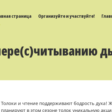
авная страница
Организуйте и участвуйте!
Глав
 пере(с)читыванию д
Толоки и чтение поддерживают бодрость духа! 
планируют в этом сезоне толок уникальную акц