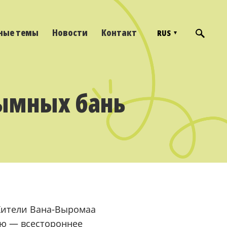
ные темы
Новости
Контакт
RUS
ымных бань
Жители Вана-Выромаа
ию — всестороннее