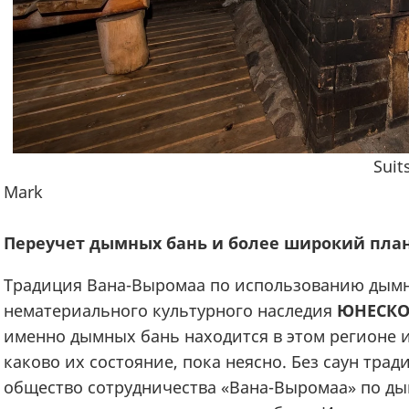
Suitsusauna keris. F
Mark
Переучет дымных бань и более широкий пла
Традиция Вана-Выромаа по использованию дымны
нематериального культурного наследия
ЮНЕСК
именно дымных бань находится в этом регионе и
каково их состояние, пока неясно. Без саун трад
общество сотрудничества «Вана-Выромаа» по д