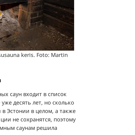
oto: Martin
н
х саун входит в список
О
уже десять лет, но сколько
 в Эстонии в целом, а также
иции не сохранятся, поэтому
ымным саунам решила