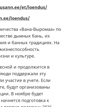
vusann.ee/et/loendus/
n.ee/loendus/
ничества «Вана-Выромаа» по
честве дымных бань, их
ния и банных традициях. На
 жизнеспособность
изни и культуре.
весной и продолжится в
 люди поддержали эту
 участие в учете. Если
те, будут организованы
ии. В ноябре будет
начнется подготовка к
а первую половину 2026