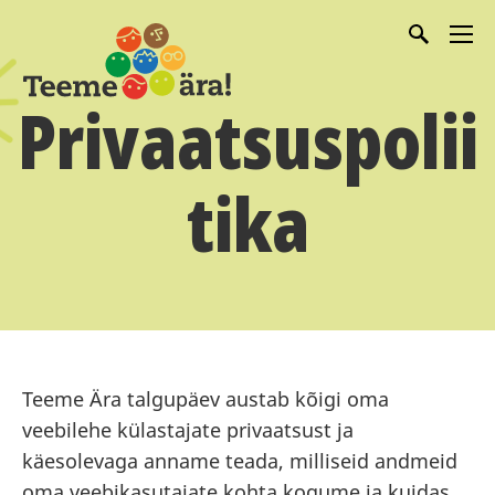
Privaatsuspolii
tika
Teeme Ära talgupäev austab kõigi oma
veebilehe külastajate privaatsust ja
käesolevaga anname teada, milliseid andmeid
oma veebikasutajate kohta kogume ja kuidas