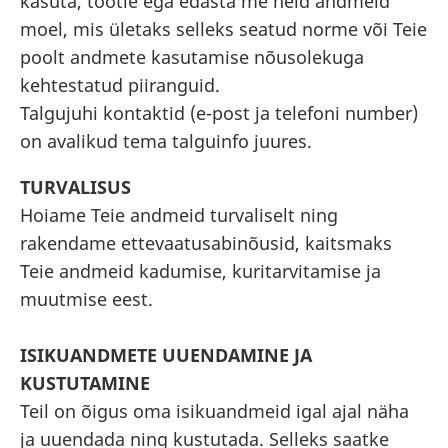
kasuta, töötle ega edasta me neid andmeid
moel, mis ületaks selleks seatud norme või Teie
poolt andmete kasutamise
nõusolekuga
kehtestatud piiranguid.
Talgujuhi kontaktid (e-post ja telefoni number)
on avalikud tema talguinfo juures.
TURVALISUS
Hoiame Teie andmeid turvaliselt ning
rakendame ettevaatusabinõusid, kaitsmaks
Teie andmeid kadumise, kuritarvitamise ja
muutmise eest.
ISIKUANDMETE UUENDAMINE JA
KUSTUTAMINE
Teil on õigus oma isikuandmeid igal ajal näha
ja uuendada ning kustutada. Selleks saatke