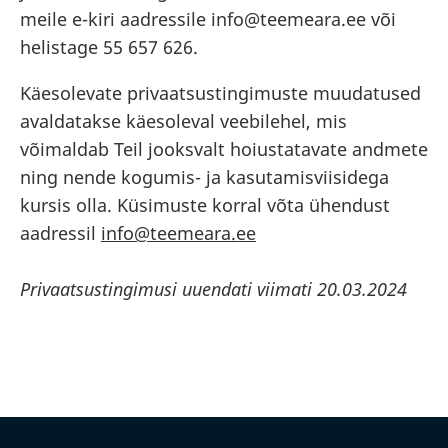
meile e-kiri aadressile info@teemeara.ee või
helistage 55 657 626.
Käesolevate privaatsustingimuste muudatused
avaldatakse käesoleval veebilehel, mis
võimaldab Teil jooksvalt hoiustatavate andmete
ning nende kogumis- ja kasutamisviisidega
kursis olla. Küsimuste korral võta ühendust
aadressil
info@teemeara.ee
Privaatsustingimusi uuendati viimati 20.03.2024