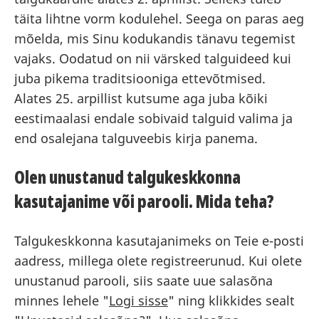
täita lihtne vorm kodulehel. Seega on paras aeg
mõelda, mis Sinu kodukandis tänavu tegemist
vajaks. Oodatud on nii värsked talguideed kui
juba pikema traditsiooniga ettevõtmised.
Alates 25. arpillist kutsume aga juba kõiki
eestimaalasi endale sobivaid talguid valima ja
end osalejana talguveebis kirja panema.
Olen unustanud talgukeskkonna
kasutajanime või parooli. Mida teha?
Talgukeskkonna kasutajanimeks on Teie e-posti
aadress, millega olete registreerunud. Kui olete
unustanud parooli, siis saate uue salasõna
minnes lehele "
Logi sisse
" ning klikkides sealt