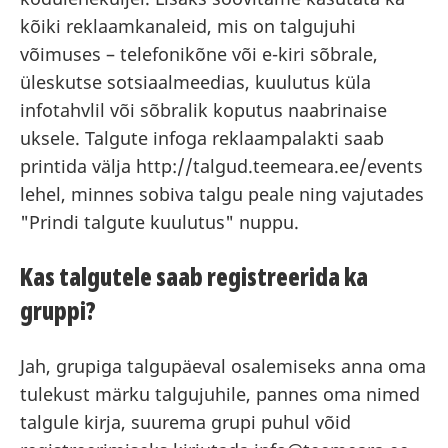
kõiki reklaamkanaleid, mis on talgujuhi
võimuses – telefonikõne või e-kiri sõbrale,
üleskutse sotsiaalmeedias, kuulutus küla
infotahvlil või sõbralik koputus naabrinaise
uksele. Talgute infoga reklaampalakti saab
printida välja http://talgud.teemeara.ee/events
lehel, minnes sobiva talgu peale ning vajutades
"Prindi talgute kuulutus" nuppu.
Kas talgutele saab registreerida ka
gruppi?
Jah, grupiga talgupäeval osalemiseks anna oma
tulekust märku talgujuhile, pannes oma nimed
talgule kirja, suurema grupi puhul võid