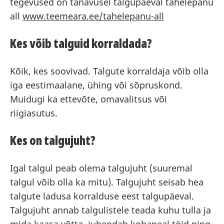
tegevused on tänavusel talgupäeval tähelepanu
all
www.teemeara.ee/tahelepanu-all
Kes võib talguid korraldada?
Kõik, kes soovivad. Talgute korraldaja võib olla
iga eestimaalane, ühing või sõpruskond.
Muidugi ka ettevõte, omavalitsus või
riigiasutus.
Kes on talgujuht?
Igal talgul peab olema talgujuht (suuremal
talgul võib olla ka mitu). Talgujuht seisab hea
talgute ladusa korralduse eest talgupäeval.
Talgujuht annab talgulistele teada kuhu tulla ja