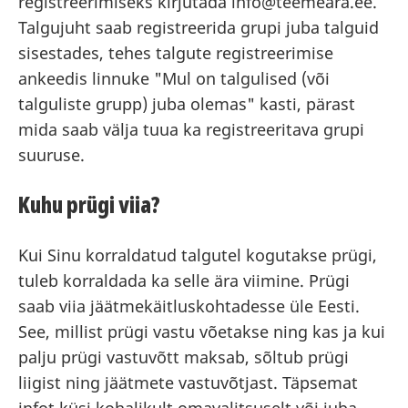
registreerimiseks kirjutada info@teemeara.ee.
Talgujuht saab registreerida grupi juba talguid
sisestades, tehes talgute registreerimise
ankeedis linnuke "Mul on talgulised (või
talguliste grupp) juba olemas" kasti, pärast
mida saab välja tuua ka registreeritava grupi
suuruse.
Kuhu prügi viia?
Kui Sinu korraldatud talgutel kogutakse prügi,
tuleb korraldada ka selle ära viimine. Prügi
saab viia jäätmekäitluskohtadesse üle Eesti.
See, millist prügi vastu võetakse ning kas ja kui
palju prügi vastuvõtt maksab, sõltub prügi
liigist ning jäätmete vastuvõtjast. Täpsemat