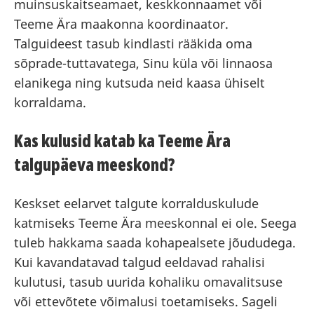
muinsuskaitseamaet, keskkonnaamet või
Teeme Ära maakonna koordinaator.
Talguideest tasub kindlasti rääkida oma
sõprade-tuttavatega, Sinu küla või linnaosa
elanikega ning kutsuda neid kaasa ühiselt
korraldama.
Kas kulusid katab ka Teeme Ära
talgupäeva meeskond?
Keskset eelarvet talgute korralduskulude
katmiseks Teeme Ära meeskonnal ei ole. Seega
tuleb hakkama saada kohapealsete jõududega.
Kui kavandatavad talgud eeldavad rahalisi
kulutusi, tasub uurida kohaliku omavalitsuse
või ettevõtete võimalusi toetamiseks. Sageli