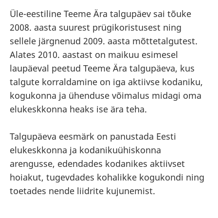
Üle-eestiline Teeme Ära talgupäev sai tõuke
2008. aasta suurest prügikoristusest ning
sellele järgnenud 2009. aasta mõttetalgutest.
Alates 2010. aastast on maikuu esimesel
laupäeval peetud Teeme Ära talgupäeva, kus
talgute korraldamine on iga aktiivse kodaniku,
kogukonna ja ühenduse võimalus midagi oma
elukeskkonna heaks ise ära teha.
Talgupäeva eesmärk on panustada Eesti
elukeskkonna ja kodanikuühiskonna
arengusse, edendades kodanikes aktiivset
hoiakut, tugevdades kohalikke kogukondi ning
toetades nende liidrite kujunemist.