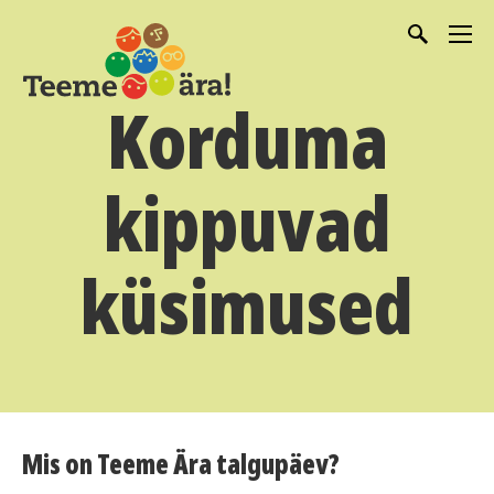
Korduma
kippuvad
küsimused
Mis on Teeme Ära talgupäev?