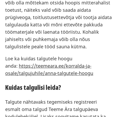
võib olla mõttekam otsida hoopis mitterahalist
toetust, näiteks vald võib saada aidata
prügiveoga, toitlustusettevõtja või tootja aidata
talgulauda katta või mõni ettevõte pakkuda
töömaterjale või laenata tööriistu. Kohalik
jahiselts või puhkemaja võib olla nõus
talgulistele peale tööd sauna kütma.
Loe ka kuidas talgutele hoogu
anda:
https://teemeara.ee/korralda-ja-
osale/talgujuhile/anna-talgutele-hoogu
Kuidas talgulisi leida?
Talgute nähtavaks tegemiseks registreeri
esmalt oma talgud Teeme Ära talgupäeva
koduleheküljel. Lisaks soovitame kasutata ka