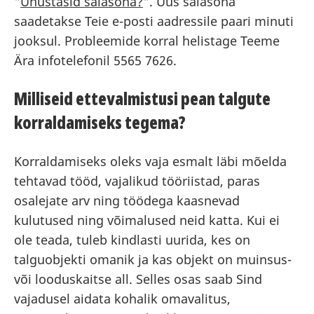
"
Unustasid salasõna?
". Uus salasõna
saadetakse Teie e-posti aadressile paari minuti
jooksul. Probleemide korral helistage Teeme
Ära infotelefonil 5565 7626.
Milliseid ettevalmistusi pean talgute
korraldamiseks tegema?
Korraldamiseks oleks vaja esmalt läbi mõelda
tehtavad tööd, vajalikud tööriistad, paras
osalejate arv ning töödega kaasnevad
kulutused ning võimalused neid katta. Kui ei
ole teada, tuleb kindlasti uurida, kes on
talguobjekti omanik ja kas objekt on muinsus-
või looduskaitse all. Selles osas saab Sind
vajadusel aidata kohalik omavalitus,