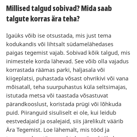
Millised talgud sobivad? Mida saab
talgute korras ära teha?
Igaüks võib ise otsustada, mis just tema
kodukandis või lihtsalt südamelähedases
paigas tegemist vajab. Sobivad kõik talgud, mis
inimestele korda lähevad. See võib olla vajadus
korrastada räämas parki, haljasala või
kiigeplatsi, puhastada võsast ohvrikivi või vana
mõisatall, teha suurpuhastus küla seltsimajas,
istutada metsa või taastada võsastuvat
pärandkooslust, koristada prügi või lõhkuda
puid. Piiranguid sisuliselt ei ole, kui leidub
eestvedajaid ja osalejaid, siis järelikult väärib
Ära Tegemist. Loe lähemalt, mis tööd ja