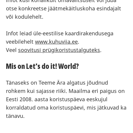
infot küsi kohalikult omavalitsuselt või juba
otse konkreetse jäätmekäitluskoha esindajalt
või kodulehelt.
Infot leiad üle-eestilise kaardirakendusega
veebilehelt
www.kuhuviia.ee
.
Veel
soovitusi prügikoristustalguteks
.
Mis on Let's do it! World?
Tänaseks on Teeme Ära algatus jõudnud
rohkem kui sajasse riiki. Maailma eri paigus on
Eesti 2008. aasta koristuspäeva eeskujul
korraldatud oma koristuspäevi, mis jätkuvad ka
tänavu.