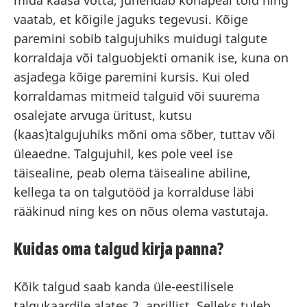
mida kaasa võtta, juhendab kohapeal töid ning
vaatab, et kõigile jaguks tegevusi. Kõige
paremini sobib talgujuhiks muidugi talgute
korraldaja või talguobjekti omanik ise, kuna on
asjadega kõige paremini kursis. Kui oled
korraldamas mitmeid talguid või suurema
osalejate arvuga üritust, kutsu
(kaas)talgujuhiks mõni oma sõber, tuttav või
üleaedne. Talgujuhil, kes pole veel ise
täisealine, peab olema täisealine abiline,
kellega ta on talgutööd ja korralduse läbi
rääkinud ning kes on nõus olema vastutaja.
Kuidas oma talgud kirja panna?
Kõik talgud saab kanda üle-eestilisele
talgukaardile alates 2. aprillist. Selleks tuleb