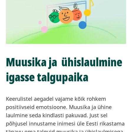
Muusika ja ühislaulmine
igasse talgupaika
Keerulistel aegadel vajame kõik rohkem
positiivseid emotsioone. Muusika ja ühine
laulmine seda kindlasti pakuvad. Just sel
põhjusel innustame inimesi üle Eesti rikastama
tänavu oma talguid muusika ja ühislaulmisega.