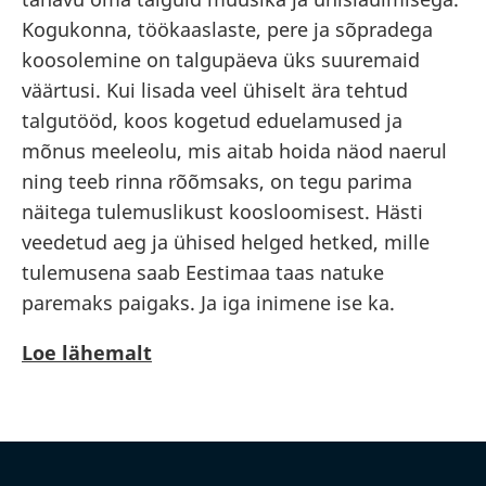
Kogukonna, töökaaslaste, pere ja sõpradega
koosolemine on talgupäeva üks suuremaid
väärtusi. Kui lisada veel ühiselt ära tehtud
talgutööd, koos kogetud eduelamused ja
mõnus meeleolu, mis aitab hoida näod naerul
ning teeb rinna rõõmsaks, on tegu parima
näitega tulemuslikust koosloomisest. Hästi
veedetud aeg ja ühised helged hetked, mille
tulemusena saab Eestimaa taas natuke
paremaks paigaks. Ja iga inimene ise ka.
Loe lähemalt