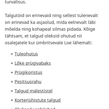
turvalisus.
Talgutöid on erinevaid ning sellest tulenevalt
on erinevad ka asjaolud, mida eelnevalt läbi
mõelda ning kohapeal silmas pidada. Kõige
tähtsam, et talgud oleksid ohutud nii
osalejatele kui ümbritsevale Loe lähemalt:
Tuleohutus
Lõke prügivabaks
Prügikoristus
Pesitsusrahu
Talgud mälestistel
Korteriühistute talgud