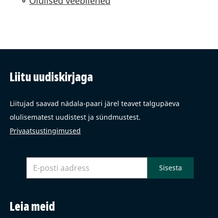
Olulised veebilehed
Liitu uudiskirjaga
Liitujad saavad nädala-paari järel teavet talgupäeva
olulisematest uudistest ja sündmustest.
Privaatsustingimused
Leia meid