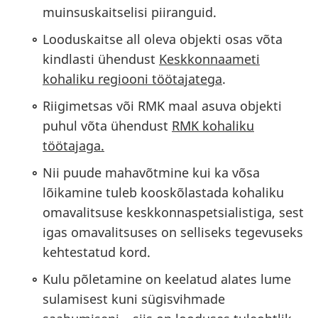
muinsuskaitselisi piiranguid.
Looduskaitse all oleva objekti osas võta
kindlasti ühendust
Keskkonnaameti
kohaliku regiooni töötajatega
.
Riigimetsas või RMK maal asuva objekti
puhul võta ühendust
RMK kohaliku
töötajaga.
Nii puude mahavõtmine kui ka võsa
lõikamine tuleb kooskõlastada kohaliku
omavalitsuse keskkonnaspetsialistiga, sest
igas omavalitsuses on selliseks tegevuseks
kehtestatud kord.
Kulu põletamine on keelatud alates lume
sulamisest kuni sügisvihmade