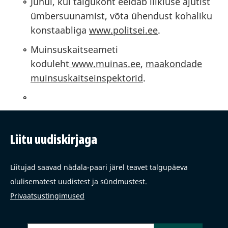
Juhul, kui talgukoht eeldab liikluse ajutist
ümbersuunamist, võta ühendust kohaliku
konstaabliga
www.politsei.ee
.
Muinsuskaitseameti
koduleht
www.muinas.ee
,
maakondade
muinsuskaitseinspektorid
.
Liitu uudiskirjaga
Liitujad saavad nädala-paari järel teavet talgupäeva
olulisematest uudistest ja sündmustest.
Privaatsustingimused