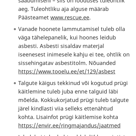
saabumiseni – siis on looduses tuleohtlik
aeg. Tuleohtliku aja alguse määrab
Päästeamet
www.rescue.ee
.
Vanade hoonete lammutamisel tuleb olla
väga tähelepanelik, kui hoones leidub
asbesti. Asbesti sisaldav materjal
iseenesest inimesele kahju ei tee, ohtlik on
sissehingatav asbestitolm. Nõuanded
https://www.tooelu.ee/et/129/asbest
Talgute käigus tekkinud või kogutud prügi
käitlemine tuleb juba enne talguid läbi
mõelda. Kokkukorjatud prügi tuleb talgute
järel kindlasti viia selleks ettenähtud
kohta. Lisainfot prügi käitlemise kohta
https://envir.ee/ringmajandus/jaatmed