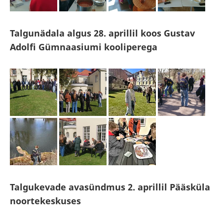
Talgunädala algus 28. aprillil koos Gustav
Adolfi Gümnaasiumi kooliperega
Talgukevade avasündmus 2. aprillil Pääsküla
noortekeskuses