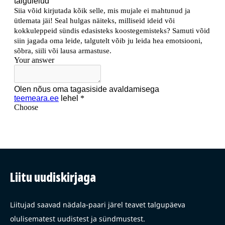
Liitu uudiskirjaga
Liitujad saavad nädala-paari järel teavet talgupäeva
olulisematest uudistest ja sündmustest.