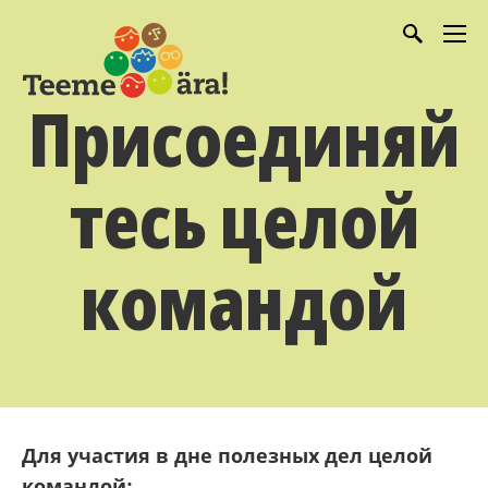
Присоединяй
тесь целой
командой
Для участия в дне полезных дел целой
командой: