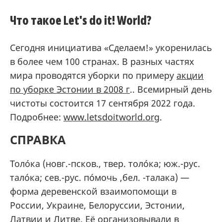
Что такое Let's do it! World?
Сегодня инициатива «Сделаем!» укоренилась
в более чем 100 странах. В разных частях
мира проводятся уборки по примеру
акции
по уборке Эстонии в 2008 г
.. Всемирный день
чистоты состоится 17 сентября 2022 года.
Подробнее:
www.letsdoitworld.org
.
СПРАВКА
Толо́ка (новг.-псков., твер. толо́ка; юж.-рус.
тало́ка; сев.-рус. по́мочь ,бел. -талака) —
форма деревенской взаимопомощи в
России, Украине, Белоруссии, Эстонии,
Латвии и Литве. Её организовывали в