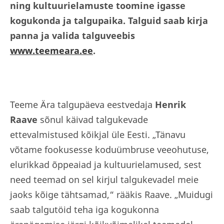
ning kultuurielamuste toomine igasse
kogukonda ja talgupaika. Talguid saab kirja
panna ja valida talguveebis
www.teemeara.ee
.
Teeme Ära talgupäeva eestvedaja
Henrik
Raave
sõnul käivad talgukevade
ettevalmistused kõikjal üle Eesti. „Tänavu
võtame fookusesse koduümbruse veeohutuse,
elurikkad õppeaiad ja kultuurielamused, sest
need teemad on sel kirjul talgukevadel meie
jaoks kõige tähtsamad,“ rääkis Raave. „Muidugi
saab talgutöid teha iga kogukonna