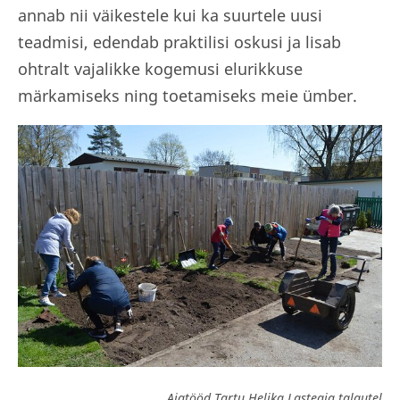
annab nii väikestele kui ka suurtele uusi
teadmisi, edendab praktilisi oskusi ja lisab
ohtralt vajalikke kogemusi elurikkuse
märkamiseks ning toetamiseks meie ümber.
Aiatööd Tartu Helika Lasteaia talgutel