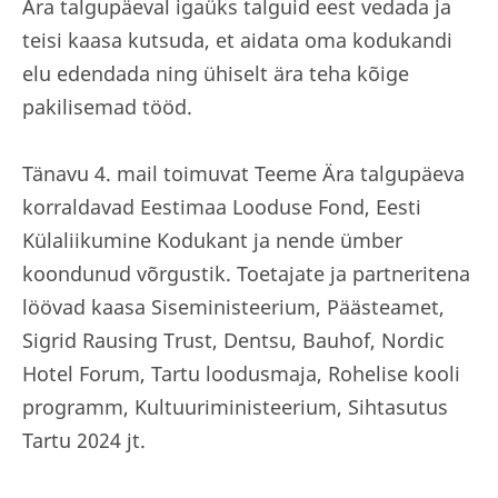
Ära talgupäeval igaüks talguid eest vedada ja
teisi kaasa kutsuda, et aidata oma kodukandi
elu edendada ning ühiselt ära teha kõige
pakilisemad tööd.
Tänavu 4. mail toimuvat Teeme Ära talgupäeva
korraldavad Eestimaa Looduse Fond, Eesti
Külaliikumine Kodukant ja nende ümber
koondunud võrgustik. Toetajate ja partneritena
löövad kaasa Siseministeerium, Päästeamet,
Sigrid Rausing Trust, Dentsu, Bauhof, Nordic
Hotel Forum, Tartu loodusmaja, Rohelise kooli
programm, Kultuuriministeerium, Sihtasutus
Tartu 2024 jt.