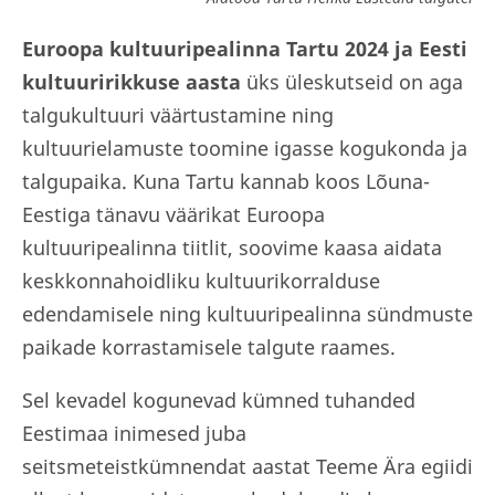
Euroopa kultuuripealinna Tartu 2024 ja Eesti
kultuuririkkuse aasta
üks üleskutseid on aga
talgukultuuri väärtustamine ning
kultuurielamuste toomine igasse kogukonda ja
talgupaika. Kuna Tartu kannab koos Lõuna-
Eestiga tänavu väärikat Euroopa
kultuuripealinna tiitlit, soovime kaasa aidata
keskkonnahoidliku kultuurikorralduse
edendamisele ning kultuuripealinna sündmuste
paikade korrastamisele talgute raames.
Sel kevadel kogunevad kümned tuhanded
Eestimaa inimesed juba
seitsmeteistkümnendat aastat Teeme Ära egiidi