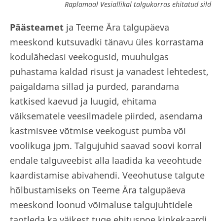
Raplamaal Vesiallikal talgukorras ehitatud sild
Päästeamet
ja Teeme Ära talgupäeva
meeskond kutsuvadki tänavu üles korrastama
kodulähedasi veekogusid, muuhulgas
puhastama kaldad risust ja vanadest lehtedest,
paigaldama sillad ja purded, parandama
katkised kaevud ja luugid, ehitama
väiksematele veesilmadele piirded, asendama
kastmisvee võtmise veekogust pumba või
voolikuga jpm. Talgujuhid saavad soovi korral
endale talguveebist alla laadida ka veeohtude
kaardistamise abivahendi. Veeohutuse talgute
hõlbustamiseks on Teeme Ära talgupäeva
meeskond loonud võimaluse talgujuhtidele
taotleda ka väikest tuge ehituspoe kinkekaardi