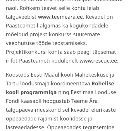
näol. Rohkem teavet selle kohta leiab
talguveebist
www.teemeara.ee
. Kevadel on
Päästeametil algamas ka kogukondadele
mõeldud projektikonkurss suuremate
veeohutuse tööde teostamiseks.
Projektikonkursi kohta saab peagi täpsemat
infot Päästeameti kodulehelt
www.rescue.ee
.
Koostöös Eesti Maaülikooli Mahekeskuse ja
Tartu loodusmaja koordineeritava
Rohelise
kooli programmiga
ning Eestimaa Looduse
Fondi kaasabil hoogustab Teeme Ära
talgupäeva meeskond sel kevadel elurikaste
õppeaedade rajamist koolidesse ja
lasteaedadesse. Õppeaedades tegutsemine