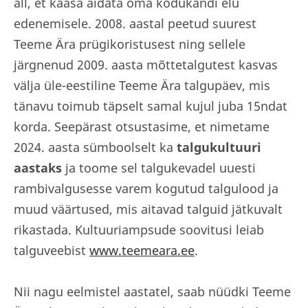
all, et kaasa aidata oma kodukandi elu
edenemisele. 2008. aastal peetud suurest
Teeme Ära prügikoristusest ning sellele
järgnenud 2009. aasta mõttetalgutest kasvas
välja üle-eestiline Teeme Ära talgupäev, mis
tänavu toimub täpselt samal kujul juba 15ndat
korda. Seepärast otsustasime, et nimetame
2024. aasta sümboolselt ka
talgukultuuri
aastaks
ja toome sel talgukevadel uuesti
rambivalgusesse varem kogutud talgulood ja
muud väärtused, mis aitavad talguid jätkuvalt
rikastada. Kultuuriampsude soovitusi leiab
talguveebist
www.teemeara.ee
.
Nii nagu eelmistel aastatel, saab nüüdki Teeme