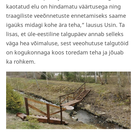
kaotatud elu on hindamatu väärtusega ning
traagiliste veeõnnetuste ennetamiseks saame
igaüks midagi kohe ära teha,“ lausus Usin. Ta
lisas, et üle-eestiline talgupäev annab selleks
väga hea võimaluse, sest veeohutuse talgutöid
on kogukonnaga koos toredam teha ja jõuab
ka rohkem.