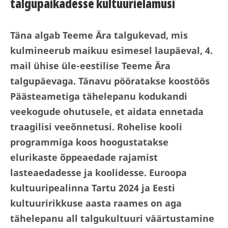
talgupaikadesse kultuurielamusi
Täna algab Teeme Ära talgukevad, mis
kulmineerub maikuu esimesel laupäeval, 4.
mail ühise üle-eestilise Teeme Ära
talgupäevaga. Tänavu pööratakse koostöös
Päästeametiga tähelepanu kodukandi
veekogude ohutusele, et aidata ennetada
traagilisi veeõnnetusi. Rohelise kooli
programmiga koos hoogustatakse
elurikaste õppeaedade rajamist
lasteaedadesse ja koolidesse. Euroopa
kultuuripealinna Tartu 2024 ja Eesti
kultuuririkkuse aasta raames on aga
tähelepanu all talgukultuuri väärtustamine