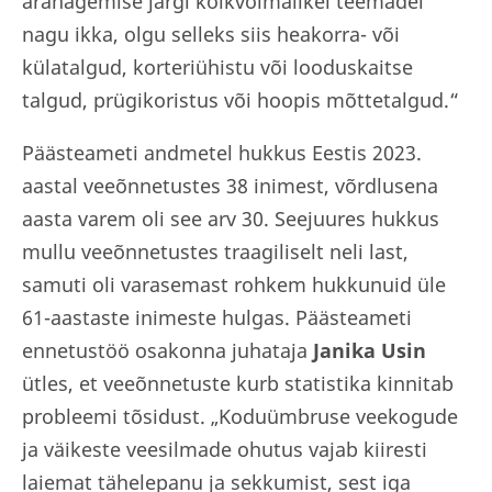
äranägemise järgi kõikvõimalikel teemadel
nagu ikka, olgu selleks siis heakorra- või
külatalgud, korteriühistu või looduskaitse
talgud, prügikoristus või hoopis mõttetalgud.“
Päästeameti andmetel hukkus Eestis 2023.
aastal veeõnnetustes 38 inimest, võrdlusena
aasta varem oli see arv 30. Seejuures hukkus
mullu veeõnnetustes traagiliselt neli last,
samuti oli varasemast rohkem hukkunuid üle
61-aastaste inimeste hulgas. Päästeameti
ennetustöö osakonna juhataja
Janika Usin
ütles, et veeõnnetuste kurb statistika kinnitab
probleemi tõsidust. „Koduümbruse veekogude
ja väikeste veesilmade ohutus vajab kiiresti
laiemat tähelepanu ja sekkumist, sest iga