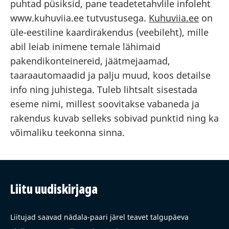
puhtad püsiksid, pane teadetetahvlile infoleht
www.kuhuviia.ee tutvustusega.
Kuhuviia.ee
on
üle-eestiline kaardirakendus (veebileht), mille
abil leiab inimene temale lähimaid
pakendikonteinereid, jäätmejaamad,
taaraautomaadid ja palju muud, koos detailse
info ning juhistega. Tuleb lihtsalt sisestada
eseme nimi, millest soovitakse vabaneda ja
rakendus kuvab selleks sobivad punktid ning ka
võimaliku teekonna sinna.
Liitu uudiskirjaga
Liitujad saavad nädala-paari järel teavet talgupäeva