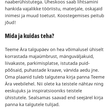
naaberühistutega. Üheskoos saab lihtsamini
hankida vajalikke tööriistu, materjale, oskajaid
inimesi ja muud toetust. Koostegemises peitub
jõud!
Mida ja kuidas teha?
Teeme Ära talgupäev on hea võimalusel ühiselt
korrastada majaümbrust, mänguväljakuid,
liivakaste, parkimisplatse, istutada puid-
põõsaid, puhastade kraave, värvida aedu jne.
Oma plaanid tuleb talgutena kirja panna Teeme
Ära veebilehel. Nii olete ka teistele nähtav ning
eeskujuks ja inspiratsiooniks teistele
ühistutele. Sealsamas saavad end seejärel kirja
panna ka talgutele tulijad.