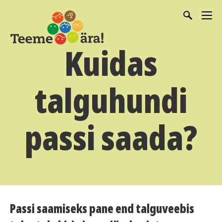
Kuidas
talguhundi
passi saada?
Passi saamiseks pane end talguveebis