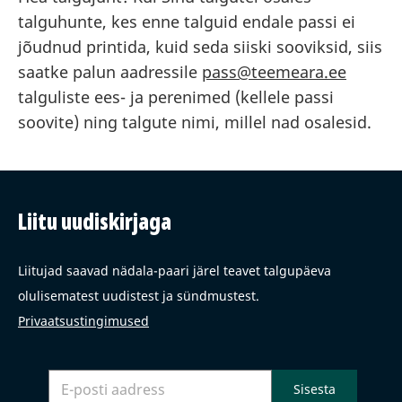
talguhunte, kes enne talguid endale passi ei
jõudnud printida, kuid seda siiski sooviksid, siis
saatke palun aadressile
pass@teemeara.ee
talguliste ees- ja perenimed (kellele passi
soovite) ning talgute nimi, millel nad osalesid.
Liitu uudiskirjaga
Liitujad saavad nädala-paari järel teavet talgupäeva
olulisematest uudistest ja sündmustest.
Privaatsustingimused