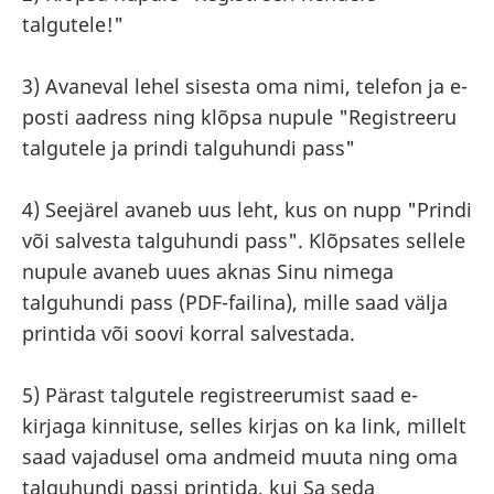
talgutele!"
3) Avaneval lehel sisesta oma nimi, telefon ja e-
posti aadress ning klõpsa nupule "Registreeru
talgutele ja prindi talguhundi pass"
4) Seejärel avaneb uus leht, kus on nupp "Prindi
või salvesta talguhundi pass". Klõpsates sellele
nupule avaneb uues aknas Sinu nimega
talguhundi pass (PDF-failina), mille saad välja
printida või soovi korral salvestada.
5) Pärast talgutele registreerumist saad e-
kirjaga kinnituse, selles kirjas on ka link, millelt
saad vajadusel oma andmeid muuta ning oma
talguhundi passi printida, kui Sa seda