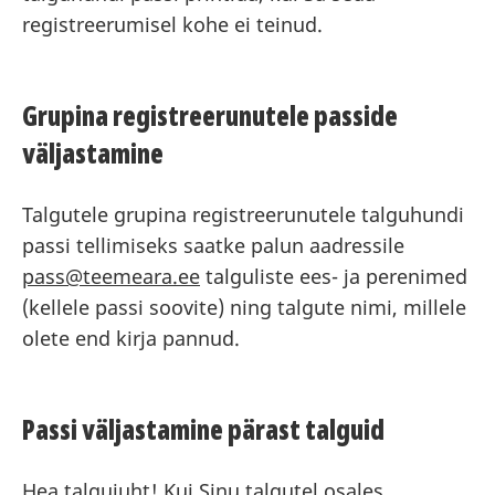
registreerumisel kohe ei teinud.
Grupina registreerunutele passide
väljastamine
Talgutele grupina registreerunutele talguhundi
passi tellimiseks saatke palun aadressile
pass@teemeara.ee
talguliste ees- ja perenimed
(kellele passi soovite) ning talgute nimi, millele
olete end kirja pannud.
Passi väljastamine pärast talguid
Hea talgujuht! Kui Sinu talgutel osales