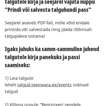
talgutele kirja ja seejärel vajuta nuppu
"Prindi või salvesta talguhundi pass"
Seejärel avaneb PDF-fail, mille võid endale
printida või salvestada ning jääda rõõmsalt
talgupäeva ootama!
Igaks juhuks ka samm-sammuline juhend
talgutele kirja panekuks ja passi
saamiseks:
1) Leia talgute
lehelt
talgud.teemeara.ee/events
sobivad
talgud
2) Klõpsa nupule "Registreeri nendele