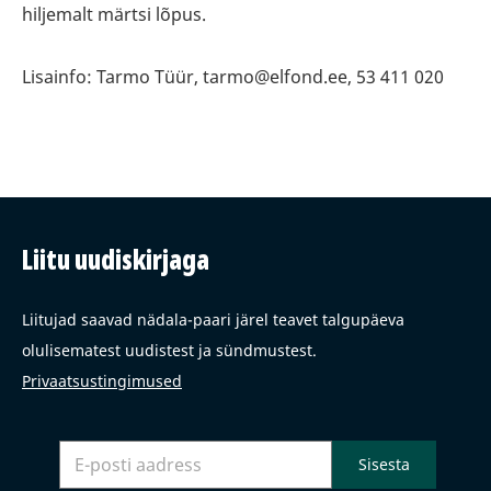
hiljemalt märtsi lõpus.
Lisainfo: Tarmo Tüür, tarmo@elfond.ee, 53 411 020
Liitu uudiskirjaga
Liitujad saavad nädala-paari järel teavet talgupäeva
olulisematest uudistest ja sündmustest.
Privaatsustingimused