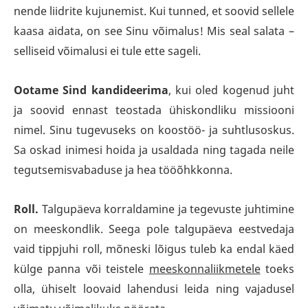
nende liidrite kujunemist. Kui tunned, et soovid sellele
kaasa aidata, on see Sinu võimalus! Mis seal salata –
selliseid võimalusi ei tule ette sageli.
Ootame Sind kandideerima
, kui oled kogenud juht
ja soovid ennast teostada ühiskondliku missiooni
nimel. Sinu tugevuseks on koostöö- ja suhtlusoskus.
Sa oskad inimesi hoida ja usaldada ning tagada neile
tegutsemisvabaduse ja hea tööõhkkonna.
Roll.
Talgupäeva korraldamine ja tegevuste juhtimine
on meeskondlik. Seega pole talgupäeva eestvedaja
vaid tippjuhi roll, mõneski lõigus tuleb ka endal käed
külge panna või teistele
meeskonnaliikmetele
toeks
olla, ühiselt loovaid lahendusi leida ning vajadusel