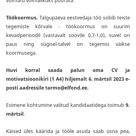
võimatu võimalikuks pöörata.
Töökoormus.
Talgupäeva eestvedaja töö sobib teiste
tegemiste kõrvale - töökoormus on suurim
kevadperioodil (vastavalt soovile 0,7-1,0), suvel on
paus ning sügisel-talvel on tegemisi väikse
koormusega.
Huvi korral saada palun oma CV ja
motivatsioonikiri (1 A4) hiljemalt 6. märtsil 2023 e-
posti aadressile tarmo@elfond.ee.
Esimene kohtumine valitud kandidaatidega toimub
9.
märtsil
.
Käised üles käärida ja tööle asuda saab üsna pea,