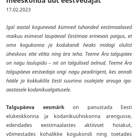
meeskonda uut eestvedajat
17.02.2023
Igal aastal kogunevad kümned tuhanded eestimaalased
maikuu esimesel laupäeval Eestimaa erinevais paigus, et
oma kogukonna ja kodukandi heaks midagi olulist
üheskoos ette võtta ning ära teha. Teeme Ära talgupäev
on nagu laulupidu – nii on talgulised öelnud. Teeme Ära
talgupäeva eestvedaja ongi nagu peadirigent, kes annab
hääle ja kokkukõla Eesti suurima osalejate arvuga iga-
aastasele kodanikualgatusele.
Talgupäeva eesmärk
on panustada Eesti
elukeskkonna ja kodanikuühiskonna arengusse,
edendades eestimaalastes aktiivset hoiakut,
võimestades kohalikke kogukondi ning toetades