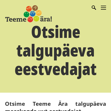
Otsime
talgupäeva
eestvedajat
Otsime Teeme Ära talgupäeva