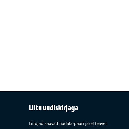
Liitu uudiskirjaga
Liitujad saavad nädala-paari järel teavet