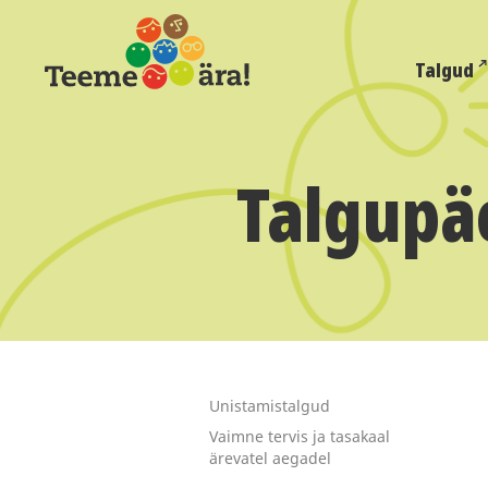
Talgud
Talgupäe
Unistamistalgud
Vaimne tervis ja tasakaal
ärevatel aegadel