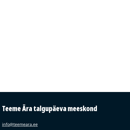
Teeme Ära talgupäeva meeskond
info@teemeara.ee