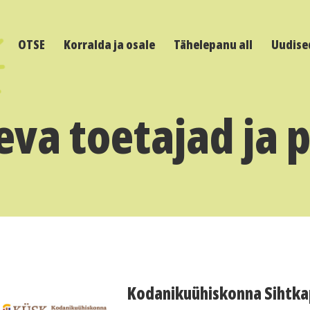
OTSE
Korralda ja osale
Tähelepanu all
Uudise
va toetajad ja 
Kodanikuühiskonna Sihtka