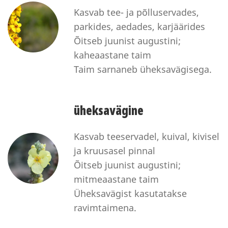
Kasvab tee- ja põlluservades,
parkides, aedades, karjäärides
Õitseb juunist augustini;
kaheaastane taim
Taim sarnaneb üheksavägisega.
üheksavägine
Kasvab teeservadel, kuival, kivisel
ja kruusasel pinnal
Õitseb juunist augustini;
mitmeaastane taim
Üheksavägist kasutatakse
ravimtaimena.