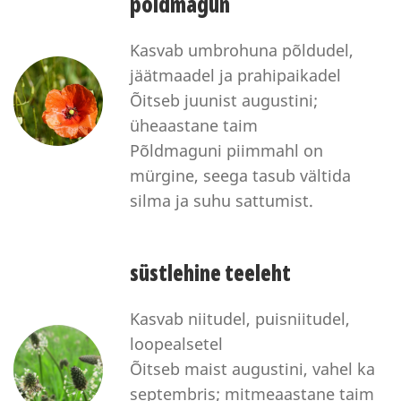
põldmagun
Kasvab umbrohuna põldudel,
jäätmaadel ja prahipaikadel
Õitseb juunist augustini;
üheaastane taim
Põldmaguni piimmahl on
mürgine, seega tasub vältida
silma ja suhu sattumist.
süstlehine teeleht
Kasvab niitudel, puisniitudel,
loopealsetel
Õitseb maist augustini, vahel ka
septembris; mitmeaastane taim