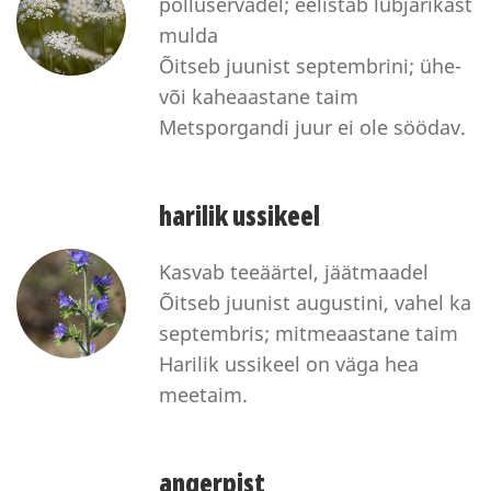
põlluservadel; eelistab lubjarikast
mulda
Õitseb juunist septembrini; ühe-
või kaheaastane taim
Metsporgandi juur ei ole söödav.
harilik ussikeel
Kasvab teeäärtel, jäätmaadel
Õitseb juunist augustini, vahel ka
septembris; mitmeaastane taim
Harilik ussikeel on väga hea
meetaim.
angerpist