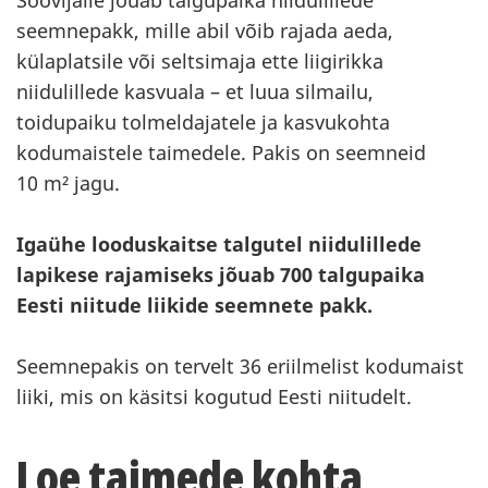
Soovijaile jõuab talgupaika niidulillede
seemnepakk, mille abil võib rajada aeda,
külaplatsile või seltsimaja ette liigirikka
niidulillede kasvuala – et luua silmailu,
toidupaiku tolmeldajatele ja kasvukohta
kodumaistele taimedele. Pakis on seemneid
10 m² jagu.
Igaühe looduskaitse talgutel niidulillede
lapikese rajamiseks jõuab 700 talgupaika
Eesti niitude liikide seemnete pakk.
Seemnepakis on tervelt 36 eriilmelist kodumaist
liiki, mis on käsitsi kogutud Eesti niitudelt.
Loe taimede kohta