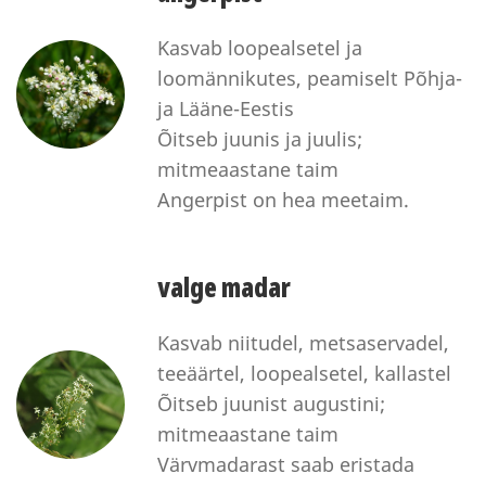
Kasvab loopealsetel ja
loomännikutes, peamiselt Põhja-
ja Lääne-Eestis
Õitseb juunis ja juulis;
mitmeaastane taim
Angerpist on hea meetaim.
valge madar
Kasvab niitudel, metsaservadel,
teeäärtel, loopealsetel, kallastel
Õitseb juunist augustini;
mitmeaastane taim
Värvmadarast saab eristada