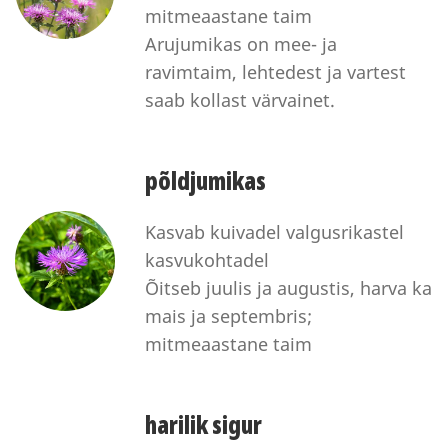
mitmeaastane taim
Arujumikas on mee- ja
ravimtaim, lehtedest ja vartest
saab kollast värvainet.
põldjumikas
Kasvab kuivadel valgusrikastel
kasvukohtadel
Õitseb juulis ja augustis, harva ka
mais ja septembris;
mitmeaastane taim
harilik sigur