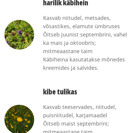
harilik käbihein
Kasvab niitudel, metsades,
võsastikes, elamute ümbruses
Õitseb juunist septembrini, vahel
ka mais ja oktoobris;
mitmeaastane taim
Käbiheina kasutatakse mõnedes
kreemides ja salvides.
kibe tulikas
Kasvab teeservades, niitudel,
puisniitudel, karjamaadel
Õitseb maist septembrini;
mitmeaastane taim