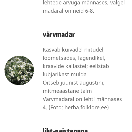
lehtede arvuga männases, valgel
madaral on neid 6-8.
värvmadar
Kasvab kuivadel niitudel,
loometsades, lagendikel,
kraavide kallastel; eelistab
lubjarikast mulda
Õitseb juunist augustini;
mitmeaastane taim
Värvmadaral on lehti männases
4. (Foto: herba.folklore.ee)
liht-naistepuna