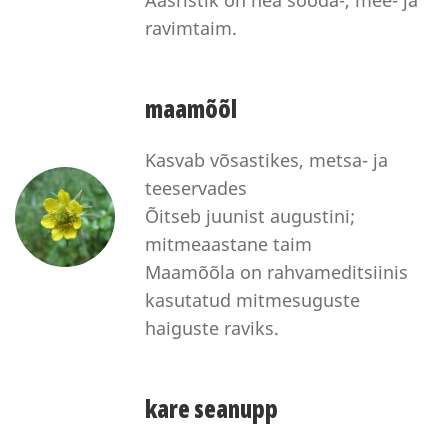
ravimtaim.
maamõõl
Kasvab võsastikes, metsa- ja
teeservades
Õitseb juunist augustini;
mitmeaastane taim
Maamõõla on rahvameditsiinis
kasutatud mitmesuguste
haiguste raviks.
kare seanupp