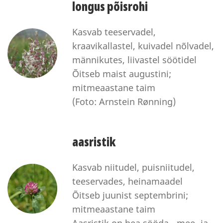
longus põisrohi
Kasvab teeservadel,
kraavikallastel, kuivadel nõlvadel,
männikutes, liivastel söötidel
Õitseb maist augustini;
mitmeaastane taim
(Foto: Arnstein Rønning)
aasristik
Kasvab niitudel, puisniitudel,
teeservades, heinamaadel
Õitseb juunist septembrini;
mitmeaastane taim
Aasristik on hea sööda-, mee- ja