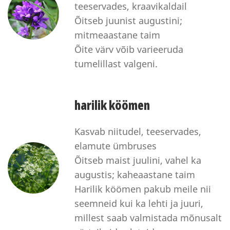
teeservades, kraavikaldail
Õitseb juunist augustini;
mitmeaastane taim
Õite värv võib varieeruda
tumelillast valgeni.
harilik köömen
Kasvab niitudel, teeservades,
elamute ümbruses
Õitseb maist juulini, vahel ka
augustis; kaheaastane taim
Harilik köömen pakub meile nii
seemneid kui ka lehti ja juuri,
millest saab valmistada mõnusalt