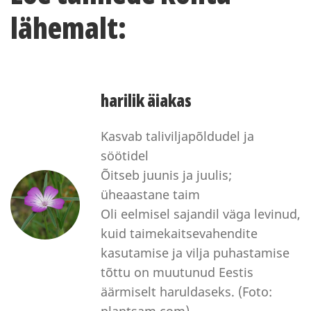
lähemalt:
harilik äiakas
Kasvab taliviljapõldudel ja
söötidel
Õitseb juunis ja juulis;
üheaastane taim
Oli eelmisel sajandil väga levinud,
kuid taimekaitsevahendite
kasutamise ja vilja puhastamise
tõttu on muutunud Eestis
äärmiselt haruldaseks. (Foto:
plantsam.com)