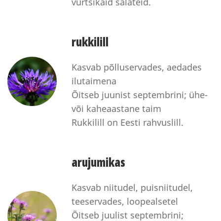
vürtsikaid salateid.
rukkilill
Kasvab põlluservades, aedades
ilutaimena
Õitseb juunist septembrini; ühe-
või kaheaastane taim
Rukkilill on Eesti rahvuslill.
arujumikas
Kasvab niitudel, puisniitudel,
teeservades, loopealsetel
Õitseb juulist septembrini;