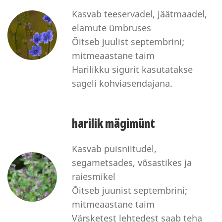
Kasvab teeservadel, jäätmaadel,
elamute ümbruses
Õitseb juulist septembrini;
mitmeaastane taim
Harilikku sigurit kasutatakse
sageli kohviasendajana.
harilik mägimünt
Kasvab puisniitudel,
segametsades, võsastikes ja
raiesmikel
Õitseb juunist septembrini;
mitmeaastane taim
Värsketest lehtedest saab teha