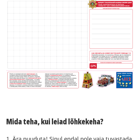
Mida teha, kui leiad lõhkekeha?
1. Ära puuduta! Sinul endal pole vaja tuvastada,