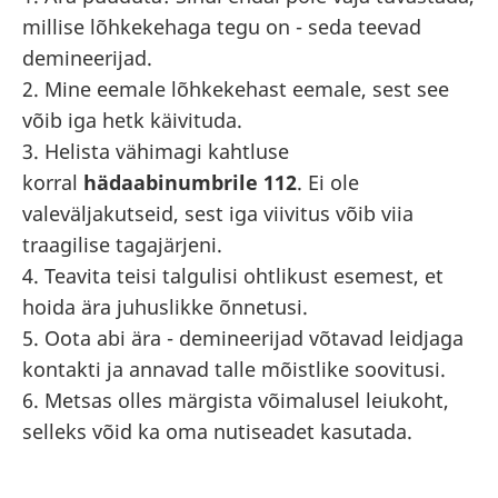
millise lõhkekehaga tegu on - seda teevad
demineerijad.
2. Mine eemale lõhkekehast eemale, sest see
võib iga hetk käivituda.
3. Helista vähimagi kahtluse
korral
hädaabinumbrile 112
. Ei ole
valeväljakutseid, sest iga viivitus võib viia
traagilise tagajärjeni.
4. Teavita teisi talgulisi ohtlikust esemest, et
hoida ära juhuslikke õnnetusi.
5. Oota abi ära - demineerijad võtavad leidjaga
kontakti ja annavad talle mõistlike soovitusi.
6. Metsas olles märgista võimalusel leiukoht,
selleks võid ka oma nutiseadet kasutada.