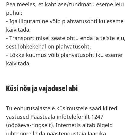
Pea meeles, et kahtlase/tundmatu eseme leiu
puhul:
- Iga liigutamine võib plahvatusohtliku eseme
käivitada.
- Transportimisel seate ohtu enda ja teiste elu,
sest lõhkekehal on plahvatusoht.
- Lõkke kuumus võib plahvatusohtliku eseme
käivitada.
Küsi nõu ja vajadusel abi
Tuleohutusalastele küsimustele saad kiired
vastused Päästeala infotelefonilt 1247
(ööpäeva-ringselt). Internetis aitab õigeid
juhtnööre leida päästenõustaja Jaanika