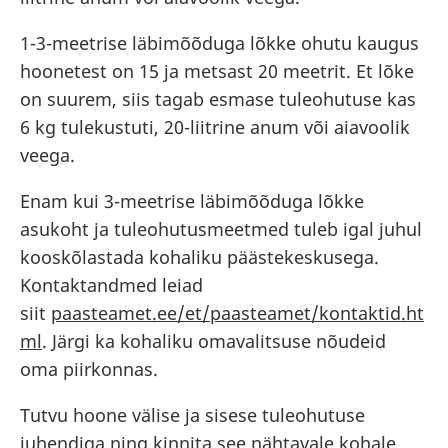
1-3-meetrise läbimõõduga lõkke ohutu kaugus
hoonetest on 15 ja metsast 20 meetrit. Et lõke
on suurem, siis tagab esmase tuleohutuse kas
6 kg tulekustuti, 20-liitrine anum või aiavoolik
veega.
Enam kui 3-meetrise läbimõõduga lõkke
asukoht ja tuleohutusmeetmed tuleb igal juhul
kooskõlastada kohaliku päästekeskusega.
Kontaktandmed leiad
siit
paasteamet.ee/et/paasteamet/kontaktid.ht
ml
. Järgi ka kohaliku omavalitsuse nõudeid
oma piirkonnas.
Tutvu hoone välise ja sisese tuleohutuse
juhendiga ning kinnita see nähtavale kohale