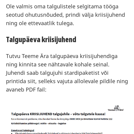
Ole valmis oma talgulistele selgitama tööga
seotud ohutusnõuded, prindi välja kriisijuhend
ning ole ettevaatlik tulega.
Talgupäeva kriisijuhend
Tutvu Teeme Ära talgupäeva kriisijuhendiga
ning kinnita see nähtavale kohale seinal.
Juhendi saab talgujuhi stardipaketist või
printida siit, selleks vajuta allolevale pildile ning
avaneb PDF fail: