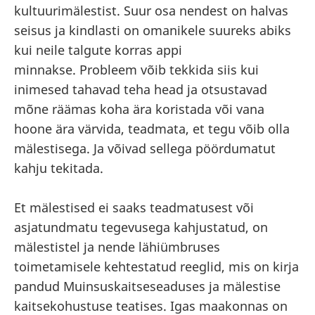
kultuurimälestist. Suur osa nendest on halvas
seisus ja kindlasti on omanikele suureks abiks
kui neile talgute korras appi
minnakse. Probleem võib tekkida siis kui
inimesed tahavad teha head ja otsustavad
mõne räämas koha ära koristada või vana
hoone ära värvida, teadmata, et tegu võib olla
mälestisega. Ja võivad sellega pöördumatut
kahju tekitada.
Et mälestised ei saaks teadmatusest või
asjatundmatu tegevusega kahjustatud, on
mälestistel ja nende lähiümbruses
toimetamisele kehtestatud reeglid, mis on kirja
pandud Muinsuskaitseseaduses ja mälestise
kaitsekohustuse teatises. Igas maakonnas on