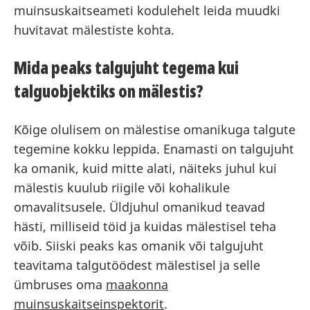
muinsuskaitseameti kodulehelt leida muudki
huvitavat mälestiste kohta.
Mida peaks talgujuht tegema kui
talguobjektiks on mälestis?
Kõige olulisem on mälestise omanikuga talgute
tegemine kokku leppida. Enamasti on talgujuht
ka omanik, kuid mitte alati, näiteks juhul kui
mälestis kuulub riigile või kohalikule
omavalitsusele. Üldjuhul omanikud teavad
hästi, milliseid töid ja kuidas mälestisel teha
võib. Siiski peaks kas omanik või talgujuht
teavitama talgutöödest mälestisel ja selle
ümbruses oma
maakonna
muinsuskaitseinspektorit
.