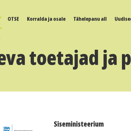
OTSE
Korralda ja osale
Tähelepanu all
Uudise
va toetajad ja 
Siseministeerium