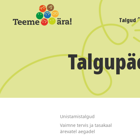
Talgud
Talgupäe
Unistamistalgud
Vaimne tervis ja tasakaal
ärevatel aegadel