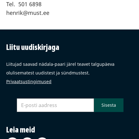
Tel. 501 6898
henrik@must.ee
Liitu uudiskirjaga
Liitujad saavad nädala-paari järel teavet talgupäeva
olulisematest uudistest ja sündmustest.
Privaatsustingimused
Leia meid