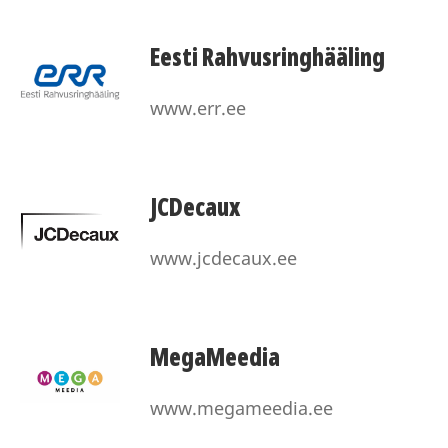
Eesti Rahvusringhääling
www.err.ee
JCDecaux
www.jcdecaux.ee
MegaMeedia
www.megameedia.ee