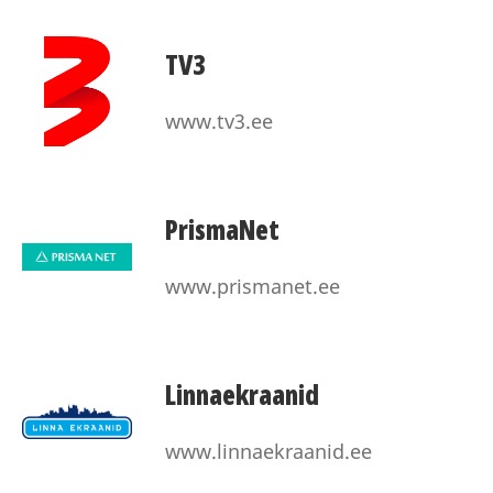
TV3
www.tv3.ee
PrismaNet
www.prismanet.ee
Linnaekraanid
www.linnaekraanid.ee