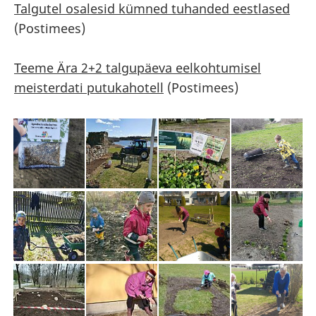
Talgutel osalesid kümned tuhanded eestlased
(Postimees)
Teeme Ära 2+2 talgupäeva eelkohtumisel
meisterdati putukahotell
(Postimees)