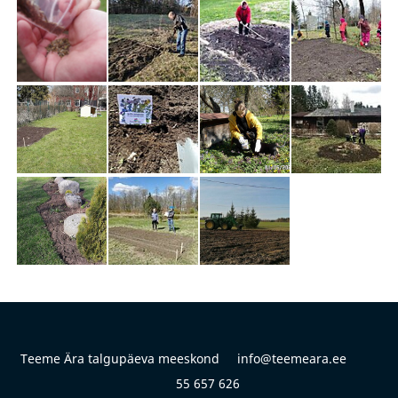
Teeme Ära talgupäeva meeskond info@teemeara.ee
55 657 626