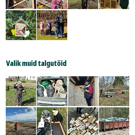
Valik muid talgutöid