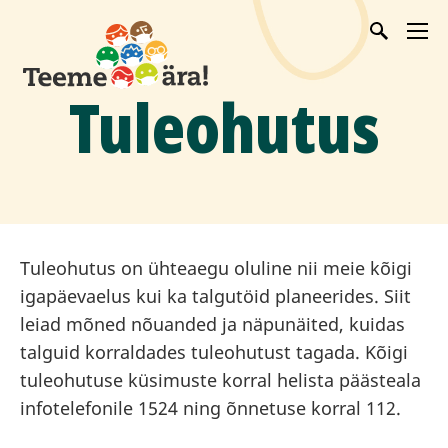
Tuleohutus
Tuleohutus on ühteaegu oluline nii meie kõigi
igapäevaelus kui ka talgutöid planeerides. Siit
leiad mõned nõuanded ja näpunäited, kuidas
talguid korraldades tuleohutust tagada. Kõigi
tuleohutuse küsimuste korral helista päästeala
infotelefonile 1524 ning õnnetuse korral 112.