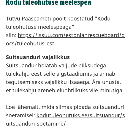
Kodu tuleohutuse meelespea
Tutvu Pääseameti poolt koostatud "Kodu
tuleohutuse meelespeaga"
siin:
https://issuu.com/estonianrescueboard/d
ocs/tuleohutus_est
Suitsuanduri vajalikkus
Suitsuandur hoiatab valjude piiksudega
tulekahju eest selle algstaadiumis ja annab
tegutsemiseks vajalikku lisaaega. Ära unusta,
et tulekahju areneb eluohtlikuks viie minutiga.
Loe lähemalt, mida silmas pidada suitsuanduri
soetamisel:
kodutuleohutuks.ee/suitsuandur/s
uitsuanduri-soetamine/