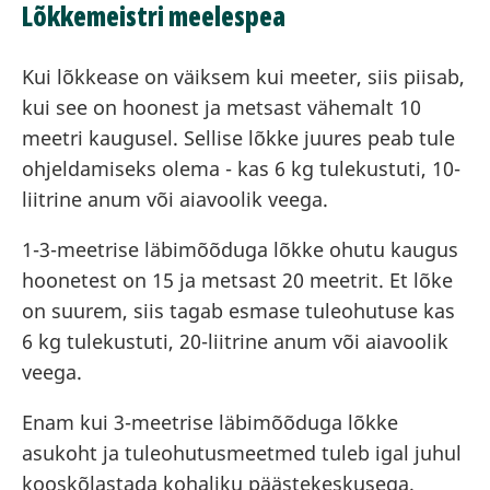
Lõkkemeistri meelespea
Kui lõkkease on väiksem kui meeter, siis piisab,
kui see on hoonest ja metsast vähemalt 10
meetri kaugusel. Sellise lõkke juures peab tule
ohjeldamiseks olema - kas 6 kg tulekustuti, 10-
liitrine anum või aiavoolik veega.
1-3-meetrise läbimõõduga lõkke ohutu kaugus
hoonetest on 15 ja metsast 20 meetrit. Et lõke
on suurem, siis tagab esmase tuleohutuse kas
6 kg tulekustuti, 20-liitrine anum või aiavoolik
veega.
Enam kui 3-meetrise läbimõõduga lõkke
asukoht ja tuleohutusmeetmed tuleb igal juhul
kooskõlastada kohaliku päästekeskusega.