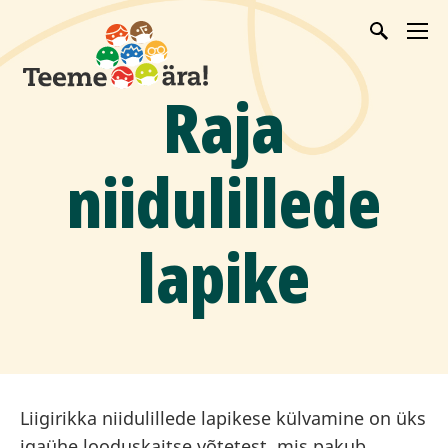
Raja
niidulillede
lapike
Liigirikka niidulillede lapikese külvamine on üks
igaühe looduskaitse võtetest, mis pakub