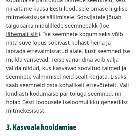
kodumaise päritoluga taimede seemneid, sest
nii aitame kaasa Eesti loodusele omase liigilise
mitmekesisuse säilimisele. Soovijatele jõuab
talgupaika niidulillede seemnepakk (
loe
lähemalt siit
). Ise seemnete kogumiseks võib
niita suve lõpus sobivast kohast heina ja
laotada ettevalmistatud alale, kust seemned ise
mulda varisevad. Teise variandina võib välja
valida niidud, kus kasvavad soovitud taimed ja
seemnete valmimisel neid sealt korjata. Lisaks
saab seemneid osta kohalikelt ettevõtetelt. Vali
kindlasti kodumaise päritoluga seemned, nii
hoiad Eesti loodusele iseloomulikku geneetilist
mitmekesisust.
3. Kasvuala hooldamine