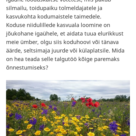
silmailu, toidupaiku tolmeldajatele ja
kasvukohta kodumaistele taimedele.
Koduse niidulillede kasvuala loomine on
jõukohane igaühele, et aidata tuua elurikkust
meie ümber, olgu siis koduhoovi või tänava
äärde, seltsimaja juurde või külaplatsile. Mida
on hea teada selle talgutöö kõige paremaks
õnnestumiseks?