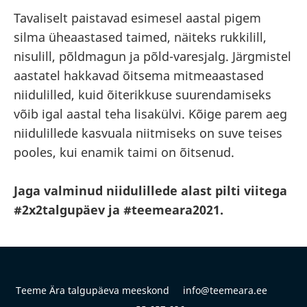
Tavaliselt paistavad esimesel aastal pigem
silma üheaastased taimed, näiteks rukkilill,
nisulill, põldmagun ja põld-varesjalg. Järgmistel
aastatel hakkavad õitsema mitmeaastased
niidulilled, kuid õiterikkuse suurendamiseks
võib igal aastal teha lisakülvi. Kõige parem aeg
niidulillede kasvuala niitmiseks on suve teises
pooles, kui enamik taimi on õitsenud.
Jaga valminud niidulillede alast pilti viitega
#2x2talgupäev ja #teemeara2021.
Teeme Ära talgupäeva meeskond info@teemeara.ee